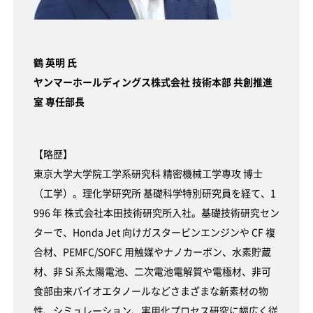
鶴 英明 氏
ヤンマーホールディングス株式会社 技術本部 共創推進
室 専任部長
【略歴】
東京大学大学院工学系研究科 精密機械工学専攻 博士
（工学）。理化学研究所 基礎科学特別研究員を経て、1
996 年 株式会社本田技術研究所入社。基礎技術研究セン
ターで、Honda Jet 向けガスタービンエンジンや CF 複
合材、PEMFC/SOFC 用触媒やナノカーボン、水素貯蔵
材、非 Si 系太陽電池、二次電池電解質や電極材、非可
食部由来バイオエタノールなどさまざまな新素材の物
性、シミュレーション、実用化プロセス研究に幅広く従