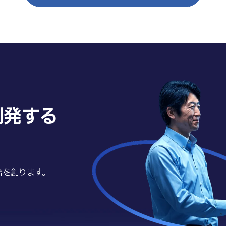
創発する
台を創ります。