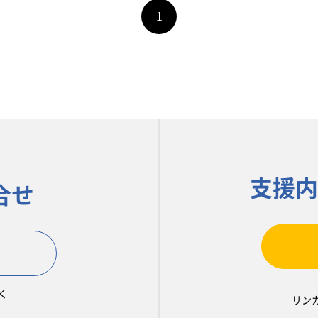
1
支援内
合せ
く
リン