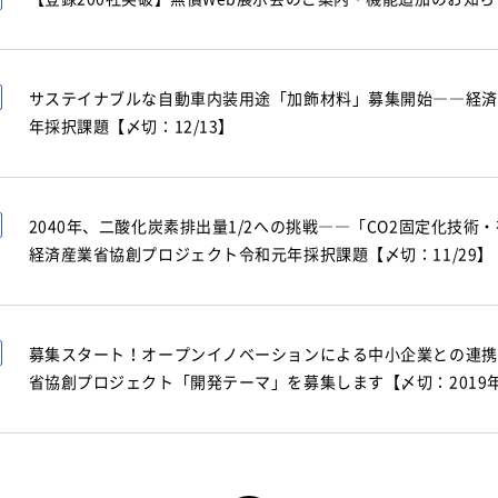
サステイナブルな自動車内装用途「加飾材料」募集開始――経済
年採択課題【〆切：12/13】
2040年、二酸化炭素排出量1/2への挑戦――「CO2固定化技
経済産業省協創プロジェクト令和元年採択課題【〆切：11/29】
募集スタート！オープンイノベーションによる中小企業との連携
省協創プロジェクト「開発テーマ」を募集します【〆切：2019