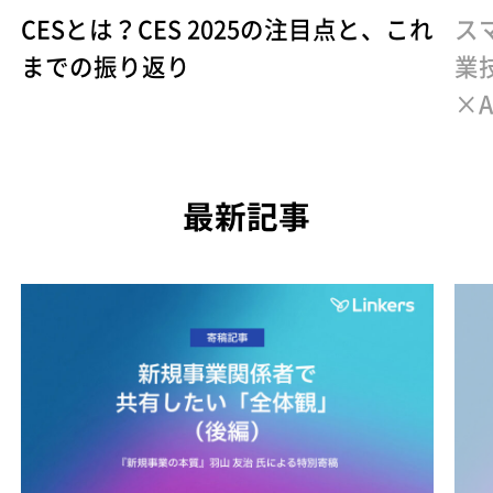
CESとは？CES 2025の注目点と、これ
ス
までの振り返り
業
×A
最新記事