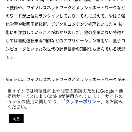
ト技術や、ワイヤレスネットワークとメッシュネットワークなど
のワードが上位にランクインしており、それに加えて、やはり強
化学習や動画圧縮技術、デジタルコンテンツ処理といった AI 技
術にも注力していることがわかりました。他の企業にない特徴と
しては自動運転車両制御などのアプリケーション技術や、量子コ
ンピュータといった次世代の計算技術の知財化も進んでいる状況
です。
Apple は、ワイヤレスネットワークとメッシュネットワークが圧
倒的に多いということがわかりました。次いで仮想化技術・ XR
当サイトでは利便性向上や閲覧の追跡のためにGoogle・他
技術とインターフェースがランクインしています。 Apple の特許
提携サービスによりCookieが使用されています。サイトの
Cookieの使用に関しては、「
クッキーポリシー
」をお読み
出願についてはデバイスやユーザーインターフェースに関する技
ください。
術に特化していることが伺えます。一方、 Apple といえば Apple
同意
Watch での健康管理が有名です。ではヘルスケア系はどうなのか
見てみたところ、 13 位にランクインしています。ニュースとし