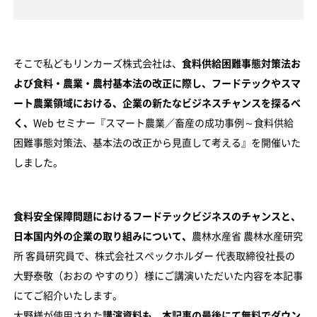
そこで私どもリンカーズ株式会社は、
食料供給困難事態対策法お
よび食料・農業・農村基本法の改正に際し、フードテックやスマ
ート農業領域における、企業の新たなビジネスチャンスを探るべ
く、
Web セミナー『スマート農業／畜産の成功事例～食料供給
困難事態対策法、基本法の改正から見直して考える』を開催いた
しました。
食料安全保障問題におけるフードテックビジネスのチャンスと、
日本国内外の企業の取り組みについて、
農林水産省 農林水産研究
所 客員研究員で、株式会社スペックホルダー 代表取締役社長の
大野泰敬（おおの やすのり）様にご講演いただいた内容を本記事
にてご紹介いたします。
大野様が使用された
講演資料も、本記事の最後にて無料でダウン