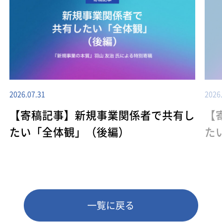
2026.07.31
2026
【寄稿記事】新規事業関係者で共有し
【
たい「全体観」（後編）
た
一覧に戻る