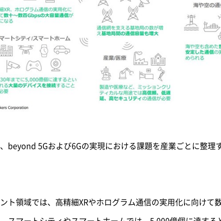
beyond 5Gおよび6Gの実現における課題を産業ごとに整
ント領域では、高精細XRやホログラム通信の実用化に向けて数
、スマートシティやスマートホームでは、5,000億個に達す