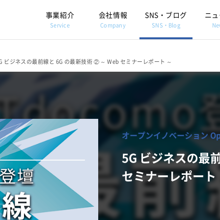
事業紹介
会社情報
SNS・ブログ
ニュ
Service
Company
SNS・Blog
Ne
G ビジネスの最前線と 6G の最新技術 ② ～ Web セミナーレポート ～
オープンイノベーション Open 
5G ビジネスの最前線
セミナーレポート 