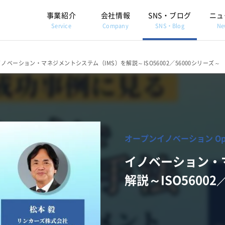
事業紹介
会社情報
SNS・ブログ
ニュ
Service
Company
SNS・Blog
Ne
イノベーション・マネジメントシステム（IMS）を解説～ISO56002／56000シリーズ～
オープンイノベーション Open 
イノベーション・
解説～ISO56002