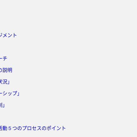
ジメント
ーチ
章の説明
状況」
ーシップ」
制」
活動５つのプロセスのポイント