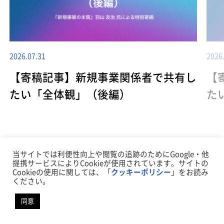
2026.07.31
2026
【寄稿記事】新規事業関係者で共有し
【
たい「全体観」（後編）
た
当サイトでは利便性向上や閲覧の追跡のためにGoogle・他
提携サービスによりCookieが使用されています。サイトの
一覧に戻る
Cookieの使用に関しては、「
クッキーポリシー
」をお読み
ください。
同意
リンカーズ
SNS・ブログ
オープンイノベーション Open with Linkers