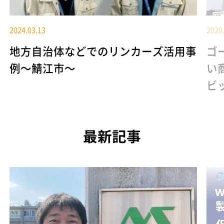
2024.03.13
2020
地方自治体などでのリンカーズ活用事
ゴ
例～鯖江市～
い
ビ
最新記事