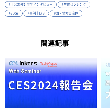
#【2025年】年初インタビュー
#生体センシング
#SDGs
#事例｜LFB
#国・地方自治体
関連記事