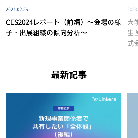
2024.02.26
2023
CES2024レポート（前編）～会場の様
大
子・出展組織の傾向分析〜
生
式
最新記事