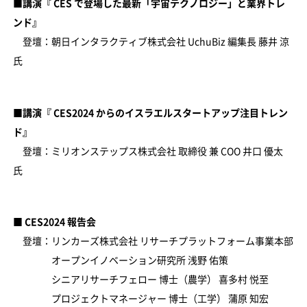
■講演『 CES で登場した最新「宇宙テクノロジー」と業界トレ
ンド』
登壇：朝日インタラクティブ株式会社 UchuBiz 編集長 藤井 涼
氏
■講演『 CES2024 からのイスラエルスタートアップ注目トレン
ド』
登壇：ミリオンステップス株式会社 取締役 兼 COO 井口 優太
氏
■ CES2024 報告会
登壇：リンカーズ株式会社 リサーチプラットフォーム事業本部
オープンイノベーション研究所 浅野 佑策
シニアリサーチフェロー 博士（農学） 喜多村 悦至
プロジェクトマネージャー 博士（工学） 蒲原 知宏