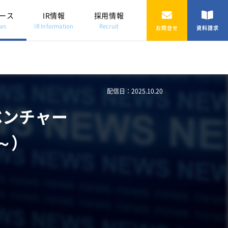
ース
IR情報
採用情報
ws
IR Information
Recruit
お問合せ
資料請求
配信日：2025.10.20
ベンチャー
 ～）