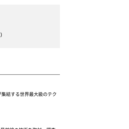
！
）
業が集結する世界最大級のテク