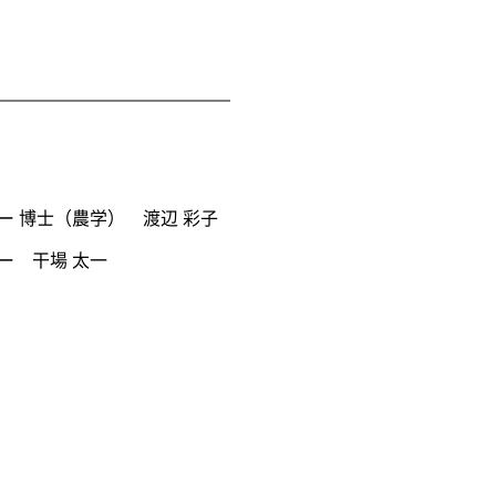
ー 博士（農学） 渡辺 彩子
 干場 太一