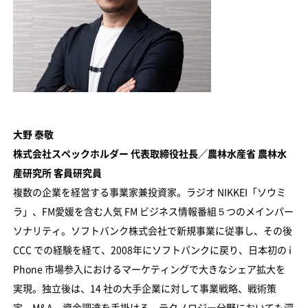
大野 泰敬
株式会社スペックホルダー 代表取締役社長／農林水産省 農林水
産研究所 客員研究員
複数の企業を経営する事業家兼投資家。ラジオ NIKKEI「ソウミ
ラ」、FM愛媛を含む人気 FM ビジネス情報番組５つのメインパー
ソナリティ。ソフトバンク株式会社で新規事業に従事し、その後
CCC での経験を経て、2008年にソフトバンクに戻り、日本初の i
Phone 市場参入におけるマーケティングで大きなシェア拡大を
実現。独立後は、14 社の大手企業に対して事業戦略、戦術策
定、M&A、資金調達を手掛ける。テクノロジー分野においても深