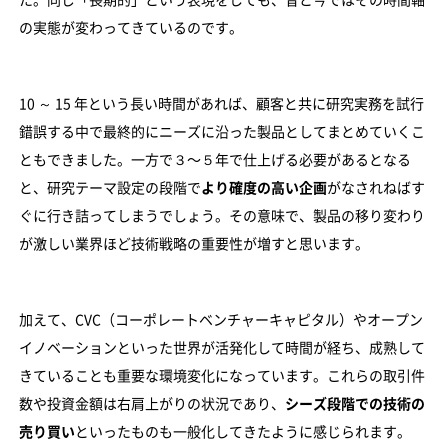
た。同じ「長期的」という表現をしても、昔と今ではその時間軸
の実態が変わってきているのです。
10 ～ 15 年という長い時間があれば、顧客と共に研究実務を試行
錯誤する中で最終的にニーズに沿った製品としてまとめていくこ
ともできました。一方で３〜５年で仕上げる必要があるとなる
と、研究テーマ設定の段階で
より確度の高い企画
がなされねばす
ぐに行き詰ってしまうでしょう。その意味で、製品の移り変わり
が激しい業界ほど技術戦略の重要性が増すと思います。
加えて、CVC（コーポレートベンチャーキャピタル）やオープン
イノベーションといった世界が活発化して時間が経ち、成熟して
きていることも重要な環境変化になっています。これらの取引件
数や投資金額は右肩上がりの状況であり、
シーズ段階での技術の
売り買い
といったものも一般化してきたように感じられます。