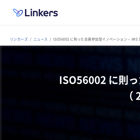
リンカーズ
ニュース
ISO56002 に則った全員参加型イノベーション～ IMS 実
ISO56002 
（ 