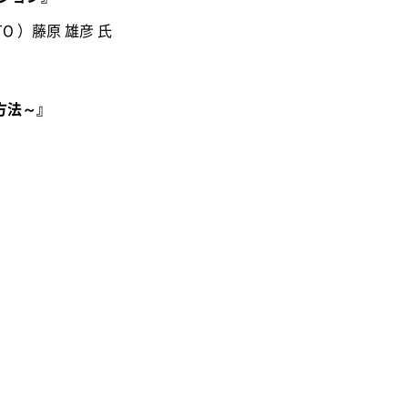
 ）藤原 雄彦 氏
方法～』