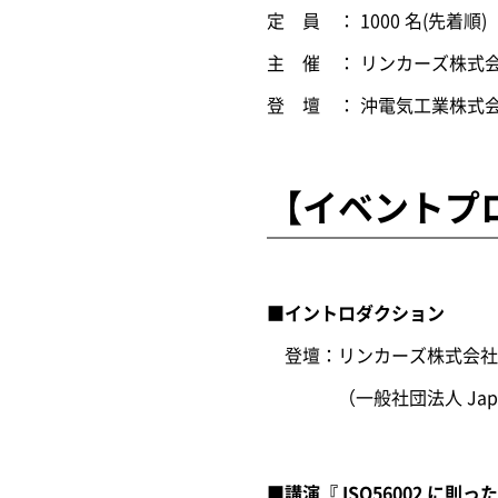
定 員 ： 1000 名(先着順)
主 催 ： リンカーズ株式
登 壇 ： 沖電気工業株式会社、
【イベントプ
■イントロダクション
登壇：リンカーズ株式会社 Open 
（一般社団法人 Japan In
■講演『 ISO56002 に則