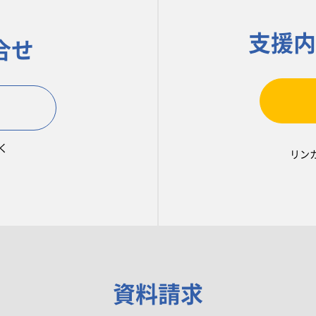
支援内
合せ
く
リン
資料請求