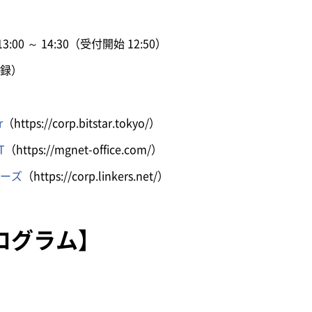
0 ～ 14:30（受付開始 12:50）
録）
）
r
（https://corp.bitstar.tokyo/）
T
（https://mgnet-office.com/）
ーズ
（https://corp.linkers.net/）
ログラム】