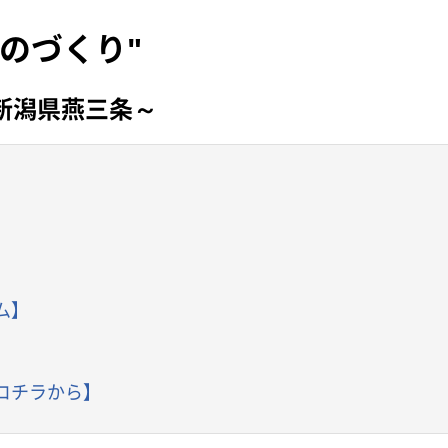
のづくり"
新潟県燕三条～
】
ム】
コチラから】