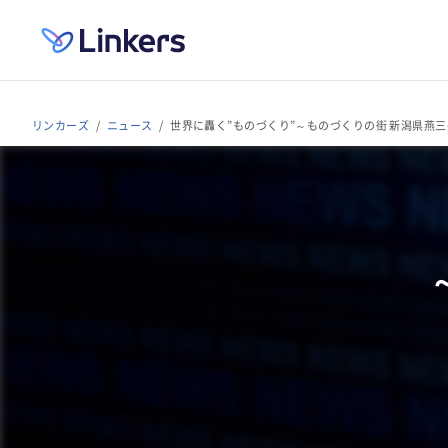
リンカーズ
ニュース
世界に轟く”ものづくり”～ものづくりの街 新潟県燕三条～（