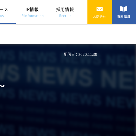
ース
IR情報
採用情報
ws
IR Information
Recruit
お問合せ
資料請求
配信日：2020.11.30
～
）