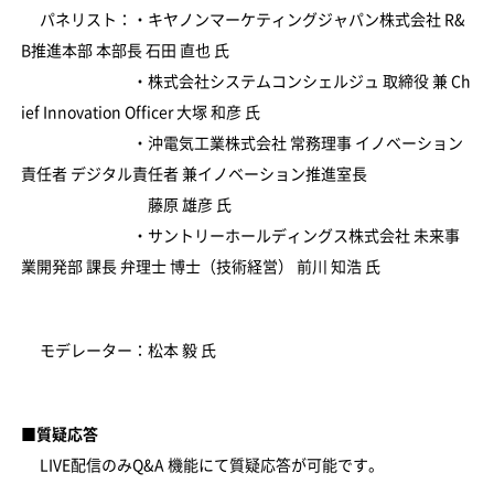
パネリスト：・キヤノンマーケティングジャパン株式会社 R&
B推進本部 本部長 石田 直也 氏
・株式会社システムコンシェルジュ 取締役 兼 Ch
ief Innovation Officer 大塚 和彦 氏
・沖電気工業株式会社 常務理事 イノベーション
責任者 デジタル責任者 兼イノベーション推進室長
藤原 雄彦 氏
・サントリーホールディングス株式会社 未来事
業開発部 課長 弁理士 博士（技術経営） 前川 知浩 氏
モデレーター：松本 毅 氏
■質疑応答
LIVE配信のみQ&A 機能にて質疑応答が可能です。