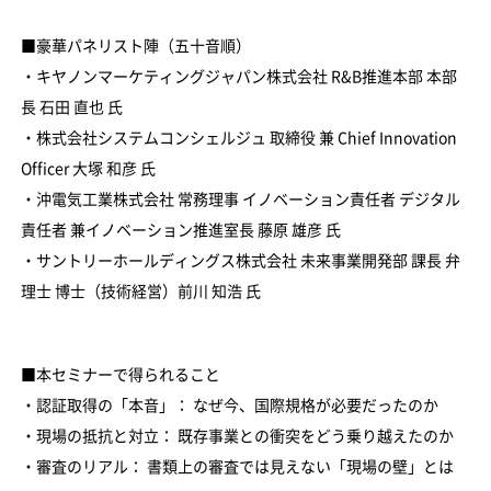
■豪華パネリスト陣（五十音順）
・キヤノンマーケティングジャパン株式会社 R&B推進本部 本部
長 石田 直也 氏
・株式会社システムコンシェルジュ 取締役 兼 Chief Innovation
Officer 大塚 和彦 氏
・沖電気工業株式会社 常務理事 イノベーション責任者 デジタル
責任者 兼イノベーション推進室長 藤原 雄彦 氏
・サントリーホールディングス株式会社 未来事業開発部 課長 弁
理士 博士（技術経営）前川 知浩 氏
■本セミナーで得られること
・認証取得の「本音」： なぜ今、国際規格が必要だったのか
・現場の抵抗と対立： 既存事業との衝突をどう乗り越えたのか
・審査のリアル： 書類上の審査では見えない「現場の壁」とは