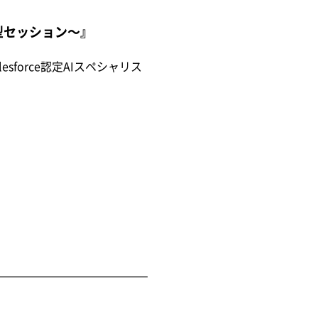
化型セッション〜』
esforce認定AIスペシャリス