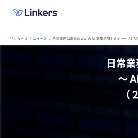
リンカーズ
ニュース
日常業務効率化のための AI 実務活用セミナー〜 AI 活用 
日常業
〜 
（ 