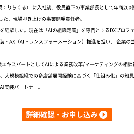
（現：りらくる） に入社後、役員直下の事業部長として年商20
導した、現場叩き上げの事業開発責任者。
を経験した。現在は「AIの組織定着」を専門とするDXプロフ
実装・AX（AIトランスフォーメーション）推進を担い、 企業
援エキスパートとしてAIによる業務改革/マーケティングの相
、大規模組織での多店舗展開経験に基づく「仕組み化」の知見
AI実装パートナー。