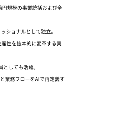
0億円規模の事業統括および全
ェッショナルとして独立。
の生産性を抜本的に変革する実
談員としても活躍。
と業務フローをAIで再定義す