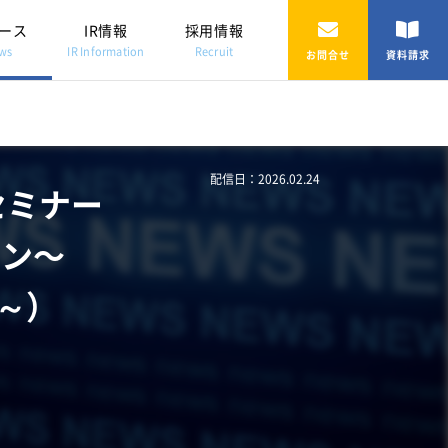
ース
IR情報
採用情報
ws
IR Information
Recruit
お問合せ
資料請求
配信日：2026.02.24
セミナー
ョン〜
 ～）