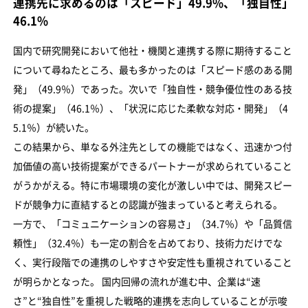
連携先に求めるのは「スピード」49.9%、「独自性」
46.1%
国内で研究開発において他社・機関と連携する際に期待すること
について尋ねたところ、最も多かったのは「スピード感のある開
発」（49.9％）であった。次いで「独自性・競争優位性のある技
術の提案」（46.1％）、「状況に応じた柔軟な対応・開発」（4
5.1％）が続いた。
この結果から、単なる外注先としての機能ではなく、迅速かつ付
加価値の高い技術提案ができるパートナーが求められていること
がうかがえる。特に市場環境の変化が激しい中では、開発スピー
ドが競争力に直結するとの認識が強まっていると考えられる。
一方で、「コミュニケーションの容易さ」（34.7％）や「品質信
頼性」（32.4％）も一定の割合を占めており、技術力だけでな
く、実行段階での連携のしやすさや安定性も重視されていること
が明らかとなった。 国内回帰の流れが進む中、企業は“速
さ”と“独自性”を重視した戦略的連携を志向していることが示唆