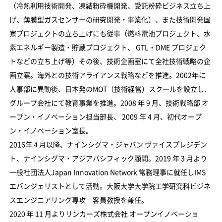
（冷熱利用技術開発、凍結粉砕機開発、受託粉砕ビジネス立ち上
げ、薄膜型ガスセンサーの研究開発・事業化）、また技術開発国
家プロジェクトの立ち上げにも従事（燃料電池プロジェクト、水
素エネルギー製造・貯蔵プロジェクト、 GTL・DME プロジェク
トなどの立ち上げ等）その後、技術企画室にて全社技術戦略の企
画立案。海外との技術アライアンス戦略などを推進。2002年に
人事部に異動後、日本発のMOT（技術経営）スクールを設立し、
グループ会社にて教育事業を推進。2008 年 9 月、技術戦略部 オ
ープン・イノベーション担当部長、 2009 年 4 月、初代オープ
ン・イノベーション室長。
2016年４月以降、ナインシグマ・ジャパン ヴァイスプレジデン
ト、ナインシグマ・アジアパシフィック顧問。2019 年 3 月より
一般社団法人Japan Innovation Network 常務理事に就任しIMS
エバンジェリストとして活動。大阪大学大学院工学研究科ビジネ
スエンジニアリング専攻 客員教授を兼任。
2020 年 11 月よりリンカーズ株式会社 オープンイノベーショ