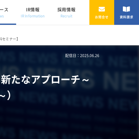
ース
IR情報
採用情報
ws
IR Information
Recruit
お問合せ
資料請求
無料セミナー】
配信日：2025.06.26
る新たなアプローチ～
 ～）