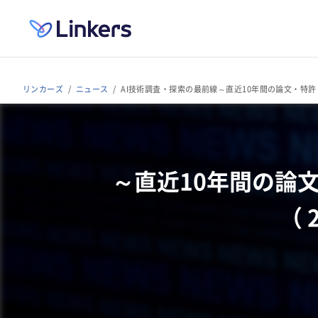
リンカーズ
ニュース
AI技術調査・探索の最前線～直近10年間の論文・特許・技
～直近10年間の論
（ 