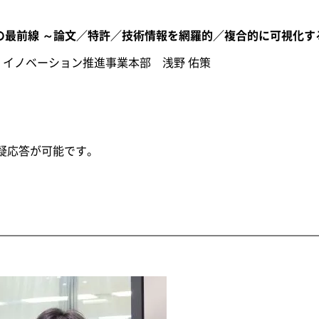
探索の最前線 ～論文／特許／技術情報を網羅的／複合的に可視化
イノベーション推進事業本部 浅野 佑策
質疑応答が可能です。
】