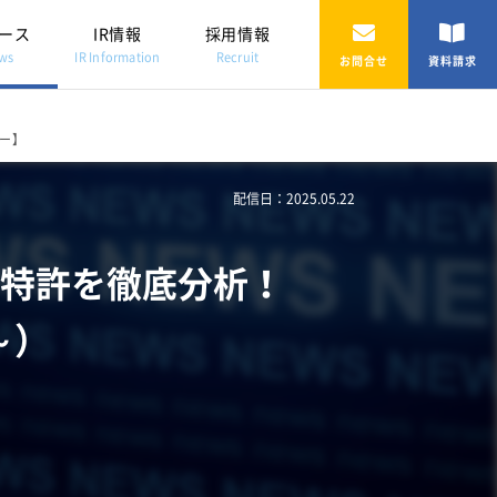
ース
IR情報
採用情報
ws
IR Information
Recruit
お問合せ
資料請求
ナー】
配信日：2025.05.22
特許を徹底分析！
 ～）