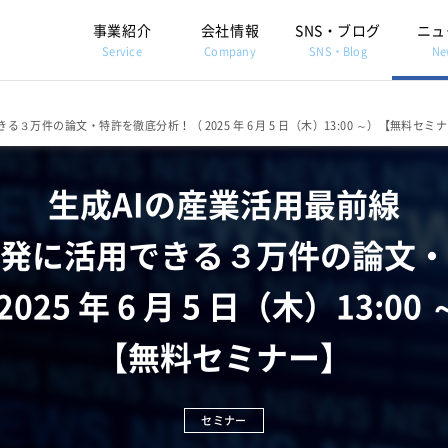
事業紹介
会社情報
SNS・ブログ
ニュ
Service
Company
SNS・Blog
Ne
万件の論文・特許を徹底分析！（ 2025 年 6 月 5 日（木）13:00 ～）【無料セミ
生成AIの産業活用最前線
発に活用できる３万件の論文・
2025 年 6 月 5 日（木）13:00
【無料セミナー】
セミナー