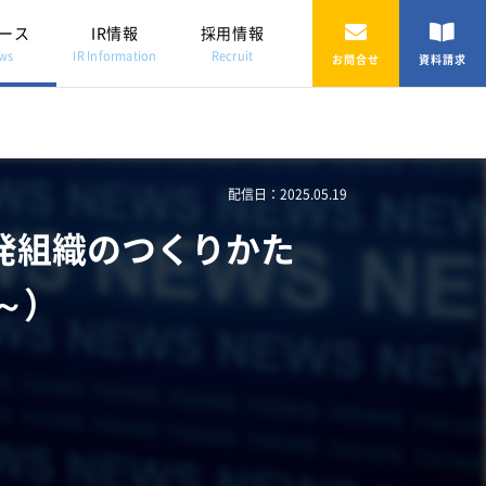
ース
IR情報
採用情報
ws
IR Information
Recruit
お問合せ
資料請求
配信日：2025.05.19
発組織のつくりかた
 ～）