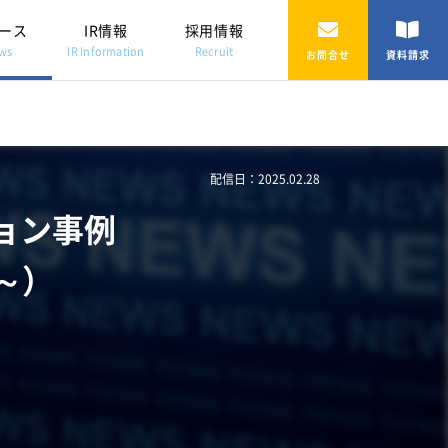
ース
IR情報
採用情報
ws
IR Information
Recruit
お問合せ
資料請求
配信日：2025.02.28
ョン事例
 ～）