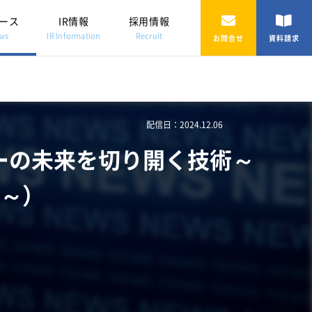
ース
IR情報
採用情報
ws
IR Information
Recruit
お問合せ
資料請求
配信日：2024.12.06
ィーの未来を切り開く技術～
0 ～）