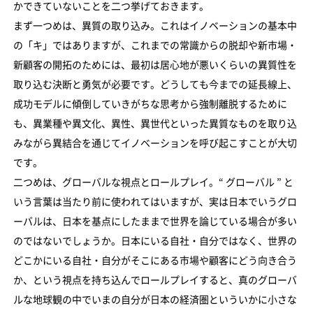
かできていないことを二つ挙げておきます。
まず一つめは、異質の取り込み。これはイノベーションの基本中
の「キ」ではありますが、これまでの常識からの脱却や新市場・
新顧客の開拓のためには、最初は居心地が悪いくらいの異質性を
取り込む決断と勇気が必要です。どうしても今までの延長線上、
成功モデルに傾倒していきがちな思考から強制離脱するために
も、異業種や異文化、異性、異世代といった異質なものを取り込
みながら異結合を通じてイノベーションを呼び起こすことが大切
です。
二つめは、グローバルな視点とロールプレイ。“ グローバル ” と
いう言葉は当たり前に使われてはいますが、実は日本でいうグロ
ーバルは、日本を基点にしたままで世界を論じている場合が多い
のではないでしょうか。日本にいる自社・自分ではなく、世界の
どこかにいる自社・自分がそこにある市場や顧客にどう向き合う
か、という視点を持ち込んでロールプレイすると、真のグローバ
ルな地球観の中でいまの自分が日本の経済圏といういかに小さな