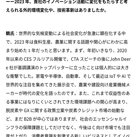
ーー2023 年、貴社のイノベーション活動に変化をもたらすと考
えられる外的環境変化や、技術革新はありましたか。
鶴氏
：世界的な気候変動による社会変化が急激に顕在化する中
で、2023 年は食料生産、農業に関する話題や関心がにわかに高
まり始めた１年だったと思います。まず、年初いきなり、2020
年以来の CES フルリアル開催で、CTA スピーチの後にJohn Deer
e 社が基調講演のトップバッターに立ったことは個人的には大き
な衝撃でした。家電や半導体、自動車、そして最近は IoT や AI で
世界的な注目を集めてきた展示会で、農業や建設向け産業機械メ
ーカーが時代の変化を語ったのです。また、これまで収益性のあ
る事業にはなりにくいとされてきた環境課題への関心が高まり、
脱炭素や GX に関する政策立案や炭素クレジット市場の始動な
ど、まだ B2B が中心ではありますが、社会のエッセンシャルイ
ンフラの保障課題としてだけでなく、今後は C 向け市場でも注目
度が上がり、消費者意識を刺激する新しいビジネスとしてイノベ