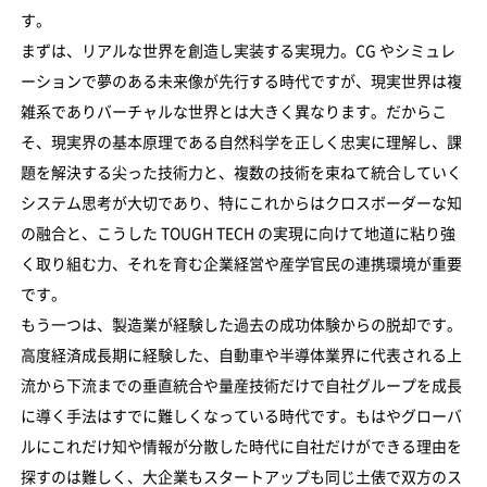
す。
まずは、リアルな世界を創造し実装する実現力。CG やシミュレ
ーションで夢のある未来像が先行する時代ですが、現実世界は複
雑系でありバーチャルな世界とは大きく異なります。だからこ
そ、現実界の基本原理である自然科学を正しく忠実に理解し、課
題を解決する尖った技術力と、複数の技術を束ねて統合していく
システム思考が大切であり、特にこれからはクロスボーダーな知
の融合と、こうした TOUGH TECH の実現に向けて地道に粘り強
く取り組む力、それを育む企業経営や産学官民の連携環境が重要
です。
もう一つは、製造業が経験した過去の成功体験からの脱却です。
高度経済成長期に経験した、自動車や半導体業界に代表される上
流から下流までの垂直統合や量産技術だけで自社グループを成長
に導く手法はすでに難しくなっている時代です。もはやグローバ
ルにこれだけ知や情報が分散した時代に自社だけができる理由を
探すのは難しく、大企業もスタートアップも同じ土俵で双方のス