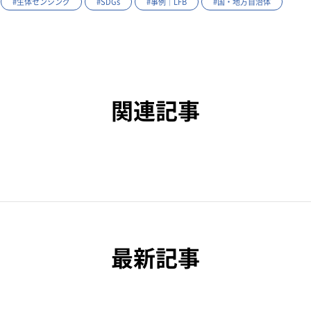
#生体センシング
#SDGs
#事例｜LFB
#国・地方自治体
関連記事
最新記事