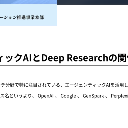
クAIとDeep Researchの
とは、リサーチ分野で特に注目されている、エージェンティックAIを活
うより、 OpenAI 、 Google 、 GenSpark 、 Perpl